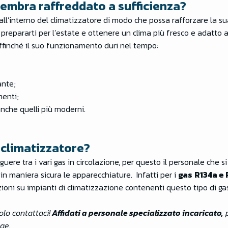
 sembra raffreddato a sufficienza?
 all’interno del climatizzatore di modo che possa rafforzare la s
i prepararti per l’estate e ottenere un clima più fresco e adatto 
 affinché il suo funzionamento duri nel tempo:
ante;
menti;
anche quelli più moderni.
o climatizzatore?
guere tra i vari gas in circolazione, per questo il personale che 
n maniera sicura le apparecchiature. Infatti per i
gas
R134a e
ioni su impianti di climatizzazione contenenti questo tipo di gas
olo contattaci!
Affidati a personale specializzato incaricato,
p
ge.