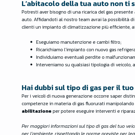
L’abitacolo della tua auto non ti
Potresti aver bisogno di una ricarica del gas presente
auto. Affidandoti al nostro team avrai la possibilità d
clienti un impianto di climatizzazione più efficiente,
Eseguiamo manutenzione e cambi filtro;
Ricarichiamo l’impianto con nuovo gas refriger
Individuiamo eventuali perdite o malfunziona
Interveniamo su qualsiasi tipologia di veicolo, 
Hai dubbi sul tipo di gas per il tu
Per i veicoli di nuova generazione occorre saper distin
competenze in materia di gas fluorurati manipolando i
abilitazione
per potere eseguire interventi e riparaz
Per maggiori informazioni sul tipo di gas del tuo veic
per l’ambiente, rispettando le norme previste per leg