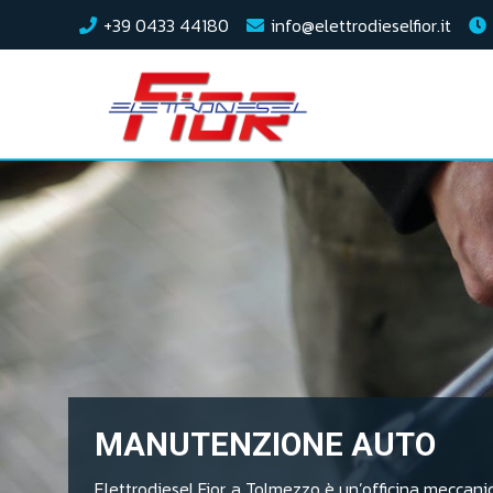
+39 0433 44180
info@elettrodieselfior.it
MANUTENZIONE AUTO
Elettrodiesel Fior, a Tolmezzo è un’officina meccani