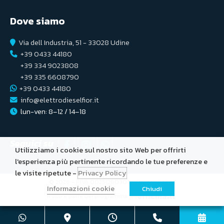
Dove siamo
Via dell Industria, 51 - 33028 Udine
+39 0433 44180
+39 334 9023808
+39 335 6608790
+39 0433 44180
info@elettrodieselfior.it
lun-ven: 8–12 / 14–18
Seguici su
Utilizziamo i cookie sul nostro sito Web per offrirti
l'esperienza più pertinente ricordando le tue preferenze e
le visite ripetute -
Privacy Policy
© 2026 - P.IVA 00251260303 -
Privacy Policy
Informazioni cookie
Chiudi
Il sito è parte del programma